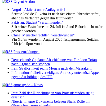
Urgent Actions
Angola: Aktivist unter Auflagen frei
Serrote José de Oliveira ist nach fast einem Jahr wieder frei,
aber das Verfahren gegen ihn läuft weiter.
Pakistan: Student "verschwunden"
Seit seiner Festnahme am 24. Juli ist Jiand Baloch nicht mehr
gesehen worden.
China: Menschenrechtler "verschwunden"
Yin Xu’an wurde im August 2025 festgenommen. Seitdem
fehlt jede Spur von ihm.
Pressemeldungen
Deutschland: Geplante Abschiebung von Faridoon Tofan
nach Afghanistan stoppen
Iran: Straflosigkeit sechs Monate nach den Massakern
Informationsfreiheit verteidigen: Amnesty unterstützt Appell
gegen Aushöhlung des IFG
amnesty.de – News
Iran: Zahl der Hinrichtungen von Protestierenden steigt
drastisch
Nigeria: Interne Dokumente belegen Shells Rolle im
Ölverschmutzungsskandal